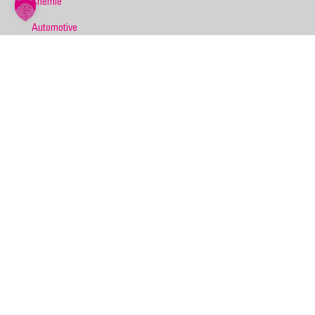
Chemie
Automotive
Pharma
Food
Non-Food
Nahrungsmittel
Hygiene & Kosmetik
Heimtiernahrung
KARRIERE
NEWS