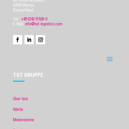
Am Guten Brunnen 1
67547 Worms
Deutschland
Tel. :
+49 6242 91508-0
E-Mail:
info@tst-logistics.com
TST GRUPPE
Über Uns
Werte
Meilensteine