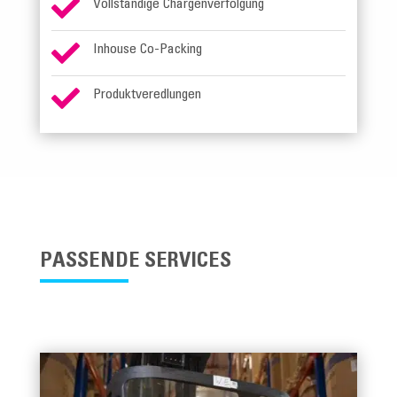

Vollständige Chargenverfolgung

Inhouse Co-Packing

Produktveredlungen
PASSENDE SERVICES