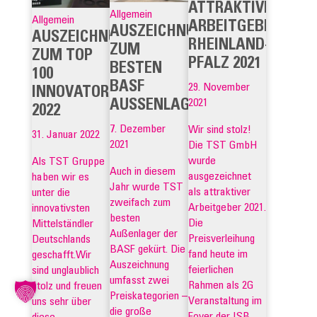
ATTRAKTIVER
Allgemein
Allgemein
ARBEITGEBER
AUSZEICHNUNG
AUSZEICHNUNG
RHEINLAND-
ZUM
ZUM TOP
PFALZ 2021
BESTEN
100
BASF
29. November
INNOVATOR
2021
AUSSENLAGER
2022
7. Dezember
Wir sind stolz!
31. Januar 2022
2021
Die TST GmbH
wurde
Als TST Gruppe
Auch in diesem
ausgezeichnet
haben wir es
Jahr wurde TST
als attraktiver
unter die
zweifach zum
Arbeitgeber 2021.
innovativsten
besten
Die
Mittelständler
Außenlager der
Preisverleihung
Deutschlands
BASF gekürt. Die
fand heute im
geschafft.Wir
Auszeichnung
feierlichen
sind unglaublich
umfasst zwei
Rahmen als 2G
stolz und freuen
Preiskategorien –
Veranstaltung im
uns sehr über
die große
Foyer der ISB
diese