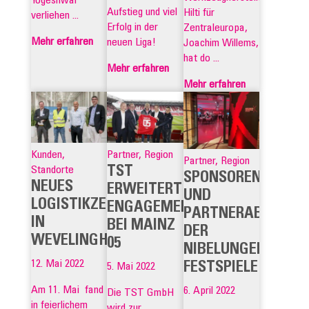
Aufstieg und viel
Hilti für
verliehen ...
Erfolg in der
Zentraleuropa,
Mehr erfahren
neuen Liga!
Joachim Willems,
hat do ...
Mehr erfahren
Mehr erfahren
Kunden,
Partner, Region
Partner, Region
TST
Standorte
SPONSOREN-
NEUES
ERWEITERT
UND
LOGISTIKZENTRUM
ENGAGEMENT
PARTNERABEND
IN
BEI MAINZ
DER
WEVELINGHOVEN
05
NIBELUNGEN-
12. Mai 2022
FESTSPIELE
5. Mai 2022
Am 11. Mai fand
6. April 2022
Die TST GmbH
in feierlichem
wird zur