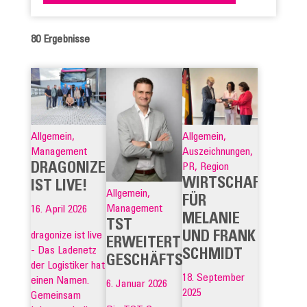
80
Ergebnisse
Allgemein,
Allgemein,
Management
Auszeichnungen,
DRAGONIZE
PR, Region
WIRTSCHAFTSMED
IST LIVE!
Allgemein,
FÜR
Management
16. April 2026
MELANIE
TST
UND FRANK
dragonize ist live
ERWEITERT
- Das Ladenetz
SCHMIDT
GESCHÄFTSFÜHRUNG
der Logistiker hat
18. September
einen Namen.
6. Januar 2026
2025
Gemeinsam