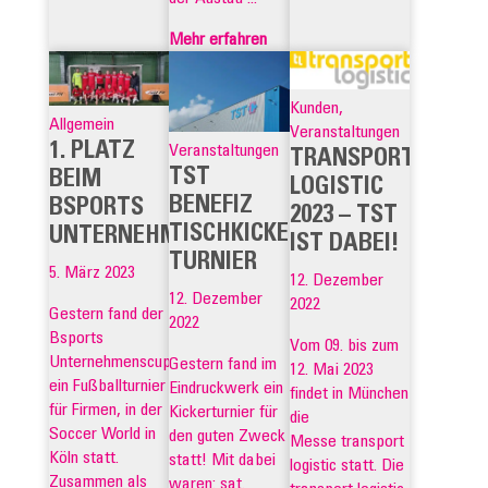
Mehr erfahren
Kunden,
Allgemein
Veranstaltungen
1. PLATZ
Veranstaltungen
TRANSPORT
TST
BEIM
LOGISTIC
BENEFIZ
BSPORTS
2023 – TST
TISCHKICKER
UNTERNEHMENSCUP
IST DABEI!
TURNIER
5. März 2023
12. Dezember
12. Dezember
2022
Gestern fand der
2022
Bsports
Vom 09. bis zum
Unternehmenscup,
Gestern fand im
12. Mai 2023
ein Fußballturnier
Eindruckwerk ein
findet in München
für Firmen, in der
Kickerturnier für
die
Soccer World in
den guten Zweck
Messe transport
Köln statt.
statt! Mit dabei
logistic statt. Die
Zusammen als
waren: sat.