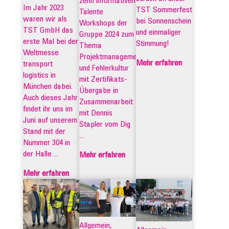
zehn informativen
Im Jahr 2023
TST Sommerfest
Talente
waren wir als
bei Sonnenschein
Workshops der
TST GmbH das
und einmaliger
Gruppe 2024 zum
erste Mal bei der
Stimmung!
Thema
Weltmesse
Projektmanagement
Mehr erfahren
transport
und Fehlerkultur
logistics in
mit Zertifikats-
München dabei.
Übergabe in
Auch dieses Jahr
Zusammenarbeit
findet ihr uns im
mit Dennis
Juni auf unserem
Stapler vom Dig
Stand mit der
...
Nummer 304 in
der Halle ...
Mehr erfahren
Mehr erfahren
Allgemein,