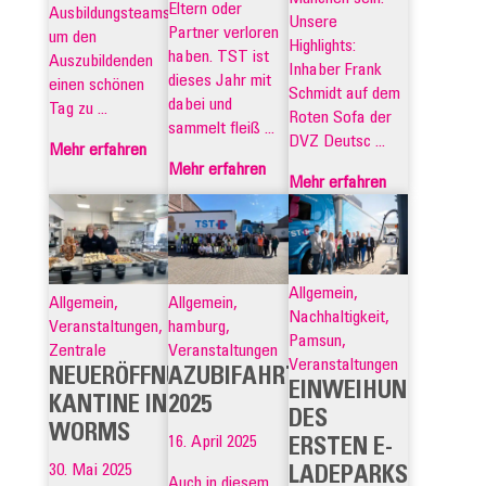
Eltern oder
Ausbildungsteams
Unsere
Partner verloren
um den
Highlights:
haben. TST ist
Auszubildenden
Inhaber Frank
dieses Jahr mit
einen schönen
Schmidt auf dem
dabei und
Tag zu ...
Roten Sofa der
sammelt fleiß ...
DVZ Deutsc ...
Mehr erfahren
Mehr erfahren
Mehr erfahren
Allgemein,
Allgemein,
Allgemein,
Nachhaltigkeit,
Veranstaltungen,
hamburg,
Pamsun,
Zentrale
Veranstaltungen
Veranstaltungen
NEUERÖFFNUNG
AZUBIFAHRT
EINWEIHUNG
KANTINE IN
2025
DES
WORMS
16. April 2025
ERSTEN E-
30. Mai 2025
LADEPARKS
Auch in diesem