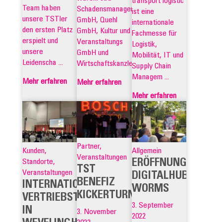
transport logistic
Team haben
Schadensmanagement
ist eine
unsere TSTler
GmbH, Quehl
internationale
den ersten Platz
GmbH, Kultur und
Fachmesse für
erspielt und
Veranstaltungs
Logistik,
unsere
GmbH und
Mobilität, IT und
Leidenscha ...
Wirtschaftskanzlei...
Supply Chain
Managem ...
Mehr erfahren
Mehr erfahren
Mehr erfahren
Partner,
Kunden,
Allgemein
Veranstaltungen
ERÖFFNUNG
Standorte,
TST
Veranstaltungen
DIGITALHUB
BENEFIZ
INTERNATIONALE
WORMS
KICKERTURNIER
VERTRIEBSTAGUNG
3. September
IN
3. November
2022