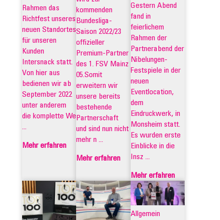
Gestern Abend
Rahmen das
kommenden
fand in
Richtfest unseres
Bundesliga-
feierlichem
neuen Standortes
Saison 2022/23
Rahmen der
für unseren
offizieller
Partnerabend der
Kunden
Premium-Partner
Nibelungen-
Intersnack statt.
des 1. FSV Mainz
Festspiele in der
Von hier aus
05.Somit
neuen
bedienen wir ab
erweitern wir
Eventlocation,
September 2022
unsere bereits
dem
unter anderem
bestehende
Eindruckwerk, in
die komplette We
Partnerschaft
Monsheim statt.
...
und sind nun nicht
Es wurden erste
mehr n ...
Mehr erfahren
Einblicke in die
Insz ...
Mehr erfahren
Mehr erfahren
Allgemein