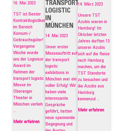
TRANSPORT
16. Mai 2023
14. März 2023
LOGISTIC
TST ist Bester
Unsere TST
IN
Kontraktlogistiker
Azubis waren in
MÜNCHEN
im Bereich
Hamburg! Im
Konsum-/
Oktober letzten
14. Mai 2023
Gebrauchsgüter!
Jahres durften 13
Vergangene
Unser erster
unserer Azubis
Woche wurde
Messeauftritt auf
sich auf die Reise
uns der Logivisor
der transport
nach Hamburg
Award im
logistic
machen, um die
Rahmen der
exhibitions in
TST Standorte
transport logistic
München war ein
zu besuchen und
Messe im
voller Erfolg! Wir
die Azubis aus
Oberanger
haben viele
Hamburg
Theater in
interessante
kennenzul ...
München verlieh
Gespräche
Mehr erfahren
...
geführt, hatten
neue spannende
Mehr erfahren
Begegnung und
der Austau ...