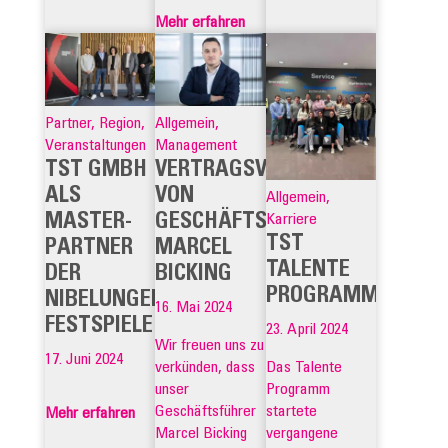
Mehr erfahren
Partner, Region,
Allgemein,
Veranstaltungen
Management
TST GMBH
VERTRAGSVERLÄNGERUNG
ALS
VON
Allgemein,
MASTER-
GESCHÄFTSFÜHRER
Karriere
TST
PARTNER
MARCEL
TALENTE
DER
BICKING
PROGRAMM
NIBELUNGEN-
16. Mai 2024
FESTSPIELE!
23. April 2024
Wir freuen uns zu
17. Juni 2024
Das Talente
verkünden, dass
Programm
unser
startete
Geschäftsführer
Mehr erfahren
vergangene
Marcel Bicking