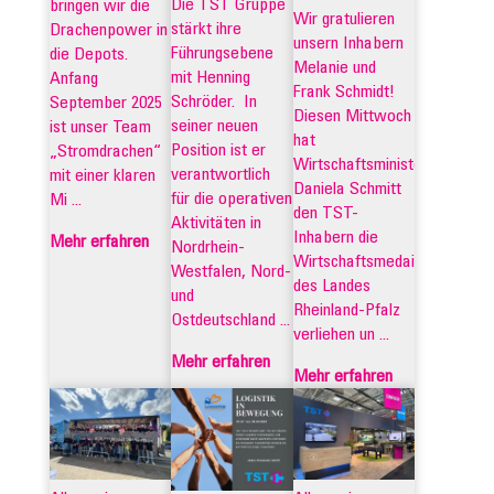
Die TST Gruppe
bringen wir die
Wir gratulieren
stärkt ihre
Drachenpower in
unsern Inhabern
Führungsebene
die Depots.
Melanie und
mit Henning
Anfang
Frank Schmidt!
Schröder. In
September 2025
Diesen Mittwoch
seiner neuen
ist unser Team
hat
Position ist er
„Stromdrachen“
Wirtschaftsministerin
verantwortlich
mit einer klaren
Daniela Schmitt
für die operativen
Mi ...
den TST-
Aktivitäten in
Inhabern die
Mehr erfahren
Nordrhein-
Wirtschaftsmedaille
Westfalen, Nord-
des Landes
und
Rheinland-Pfalz
Ostdeutschland ...
verliehen un ...
Mehr erfahren
Mehr erfahren