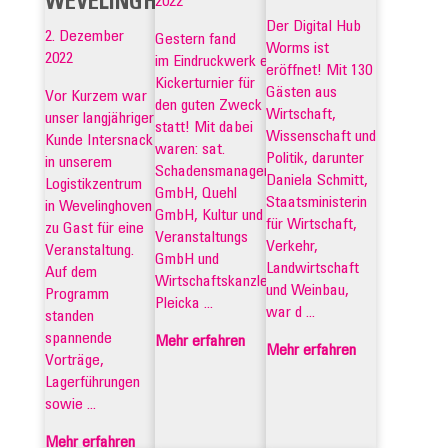
WEVELINGHOVEN
2022
Der Digital Hub
2. Dezember
Gestern fand
Worms ist
2022
im Eindruckwerk ein
eröffnet! Mit 130
Kickerturnier für
Gästen aus
Vor Kurzem war
den guten Zweck
Wirtschaft,
unser langjähriger
statt! Mit dabei
Wissenschaft und
Kunde Intersnack
waren: sat.
Politik, darunter
in unserem
Schadensmanagement
Daniela Schmitt,
Logistikzentrum
GmbH, Quehl
Staatsministerin
in Wevelinghoven
GmbH, Kultur und
für Wirtschaft,
zu Gast für eine
Veranstaltungs
Verkehr,
Veranstaltung.
GmbH und
Landwirtschaft
Auf dem
Wirtschaftskanzlei
und Weinbau,
Programm
Pleicka ...
war d ...
standen
spannende
Mehr erfahren
Mehr erfahren
Vorträge,
Lagerführungen
sowie ...
Mehr erfahren