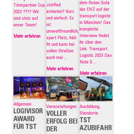
dem Roten Sofa
JobRad
Timepartner Cup
der DVZ auf der
anbieten? Kurz
2023 ???? Wir
transport logistic
und einfach: Es
sind stolz auf
in München! Das
ist
unser Team!
komplette
umweltfreundlich,
Interview findet
Mehr erfahren
spart Platz, hält
ihr über den
fit und kann bei
Link: Transport
vollen Straßen
Logistic 2023 Das
auch mal ...
Rote S ...
Mehr erfahren
Mehr erfahren
Allgemein
Veranstaltungen
Ausbildung,
LOGIVISOR
VOLLER
Standorte
AWARD
TST
ERFOLG BEI
FÜR TST
AZUBIFAHRT
DER