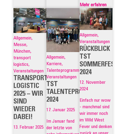
Mehr erfahren
Allgemein,
Allgemein,
Veranstaltungen
Messe,
RÜCKBLICK
München,
TST
Allgemein,
transport
SOMMERFEST
Karriere,
logistics,
Talenteprogramm,
Veranstaltungen
2024
Veranstaltungen
TRANSPORT
12. November
TST
LOGISTIC
2024
TALENTEPROGRAMM
2025 – WIR
2024
Einfach nur wow
SIND
- manchmal sind
WIEDER
17. Januar 2025
wir immer noch
DABEI!
im Wild West
Im Januar fand
Fever und denken
13. Februar 2025
der letzte von
zurück an unser