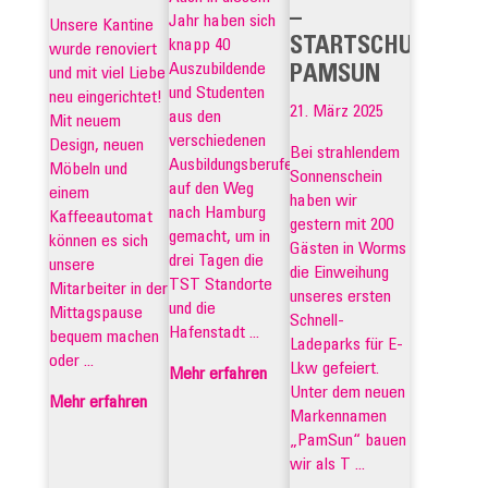
–
Jahr haben sich
Unsere Kantine
STARTSCHUSS
knapp 40
wurde renoviert
Auszubildende
PAMSUN
und mit viel Liebe
und Studenten
neu eingerichtet!
21. März 2025
aus den
Mit neuem
verschiedenen
Design, neuen
Bei strahlendem
Ausbildungsberufen
Möbeln und
Sonnenschein
auf den Weg
einem
haben wir
nach Hamburg
Kaffeeautomat
gestern mit 200
gemacht, um in
können es sich
Gästen in Worms
drei Tagen die
unsere
die Einweihung
TST Standorte
Mitarbeiter in der
unseres ersten
und die
Mittagspause
Schnell-
Hafenstadt ...
bequem machen
Ladeparks für E-
oder ...
Lkw gefeiert.
Mehr erfahren
Unter dem neuen
Mehr erfahren
Markennamen
„PamSun“ bauen
wir als T ...