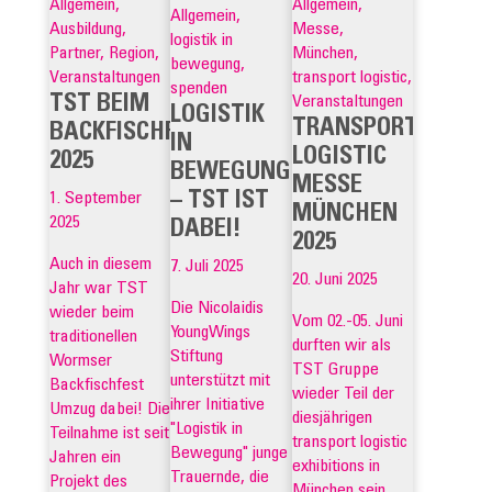
Allgemein,
Allgemein,
Allgemein,
Ausbildung,
Messe,
logistik in
Partner, Region,
München,
bewegung,
Veranstaltungen
transport logistic,
spenden
TST BEIM
Veranstaltungen
LOGISTIK
TRANSPORT
BACKFISCHFEST
IN
LOGISTIC
2025
BEWEGUNG
MESSE
– TST IST
1. September
MÜNCHEN
2025
DABEI!
2025
Auch in diesem
7. Juli 2025
20. Juni 2025
Jahr war TST
Die Nicolaidis
wieder beim
Vom 02.-05. Juni
YoungWings
traditionellen
durften wir als
Stiftung
Wormser
TST Gruppe
unterstützt mit
Backfischfest
wieder Teil der
ihrer Initiative
Umzug dabei! Die
diesjährigen
"Logistik in
Teilnahme ist seit
transport logistic
Bewegung" junge
Jahren ein
exhibitions in
Trauernde, die
Projekt des
München sein.