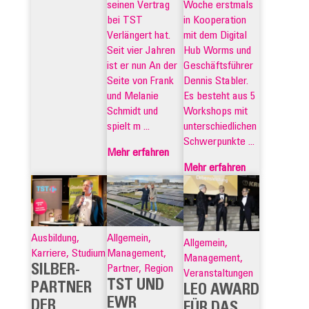
Woche erstmals
seinen Vertrag
in Kooperation
bei TST
mit dem Digital
Verlängert hat.
Hub Worms und
Seit vier Jahren
Geschäftsführer
ist er nun An der
Dennis Stabler.
Seite von Frank
Es besteht aus 5
und Melanie
Workshops mit
Schmidt und
unterschiedlichen
spielt m ...
Schwerpunkte ...
Mehr erfahren
Mehr erfahren
Ausbildung,
Allgemein,
Allgemein,
Karriere, Studium
Management,
Management,
SILBER-
Partner, Region
Veranstaltungen
TST UND
PARTNER
LEO AWARD
EWR
DER
FÜR DAS