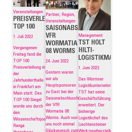
Veranstaltungen
Partner, Region,
PREISVERLEIHUNG
Veranstaltungen
TOP 100
SAISONABSCHLUSSFEIER
VFR
Management
1. Juli 2022
TST HOLT
WORMATIA
Vergangenen
HILTI-
08 WORMS
Freitag fand die
LOGISTIKMANAGE
TOP 100
24. Juni 2022
Preisverleihung in
1. Juni 2022
Gestern waren
der
wir als
Das Wormser
Jahrhunderthalle
Hauptsponsoren
Logistikunternehmen
in Frankfurt am
zu Gast bei der
TST hat seine
Main statt. Das
Saisonabschlussfeier
Geschäftsführung
TOP 100 Siegel
der VfR
erweitert. Der
wurde uns durch
Wormatia 08
bisherige
den
Worms. Auch von
Logistikchef des
Wissenschaftsjournalisten
uns noch einmal
Liechtensteiner
Ranga
Glückwunsch zum
Werkzeugherstellers
Yogeshwar