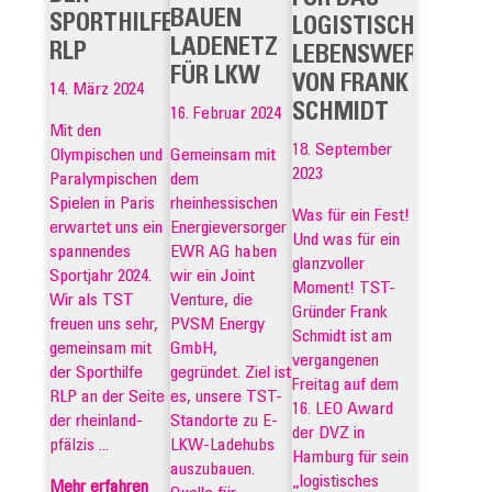
BAUEN
SPORTHILFE
LOGISTISCHE
LADENETZ
RLP
LEBENSWERK
FÜR LKW
VON FRANK
14. März 2024
SCHMIDT
16. Februar 2024
Mit den
18. September
Olympischen und
Gemeinsam mit
2023
Paralympischen
dem
Spielen in Paris
rheinhessischen
Was für ein Fest!
erwartet uns ein
Energieversorger
Und was für ein
spannendes
EWR AG haben
glanzvoller
Sportjahr 2024.
wir ein Joint
Moment! TST-
Wir als TST
Venture, die
Gründer Frank
freuen uns sehr,
PVSM Energy
Schmidt ist am
gemeinsam mit
GmbH,
vergangenen
der Sporthilfe
gegründet. Ziel ist
Freitag auf dem
RLP an der Seite
es, unsere TST-
16. LEO Award
der rheinland-
Standorte zu E-
der DVZ in
pfälzis ...
LKW-Ladehubs
Hamburg für sein
auszubauen.
„logistisches
Mehr erfahren