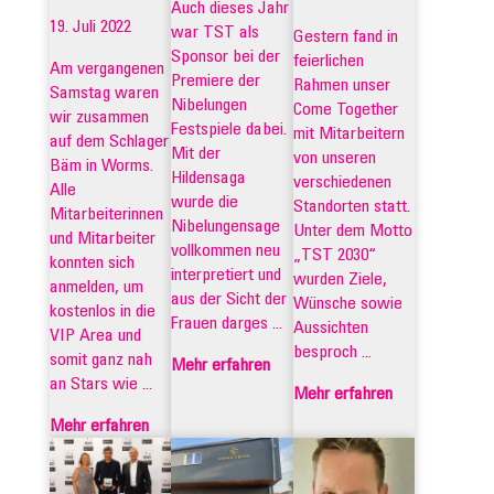
Auch dieses Jahr
19. Juli 2022
war TST als
Gestern fand in
Sponsor bei der
feierlichen
Am vergangenen
Premiere der
Rahmen unser
Samstag waren
Nibelungen
Come Together
wir zusammen
Festspiele dabei.
mit Mitarbeitern
auf dem Schlager
Mit der
von unseren
Bäm in Worms.
Hildensaga
verschiedenen
Alle
wurde die
Standorten statt.
Mitarbeiterinnen
Nibelungensage
Unter dem Motto
und Mitarbeiter
vollkommen neu
„TST 2030“
konnten sich
interpretiert und
wurden Ziele,
anmelden, um
aus der Sicht der
Wünsche sowie
kostenlos in die
Frauen darges ...
Aussichten
VIP Area und
besproch ...
somit ganz nah
Mehr erfahren
an Stars wie ...
Mehr erfahren
Mehr erfahren