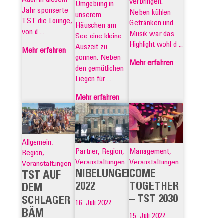
verbringen.
Umgebung in
Jahr sponserte
Neben kühlen
unserem
TST die Lounge,
Getränken und
Häuschen am
von d ...
Musik war das
See eine kleine
Highlight wohl d ...
Auszeit zu
Mehr erfahren
gönnen. Neben
Mehr erfahren
den gemütlichen
Liegen für ...
Mehr erfahren
Allgemein,
Partner, Region,
Management,
Region,
Veranstaltungen
Veranstaltungen
Veranstaltungen
NIBELUNGENFESTSPIELE
COME
TST AUF
2022
TOGETHER
DEM
– TST 2030
SCHLAGER
16. Juli 2022
BÄM
15. Juli 2022