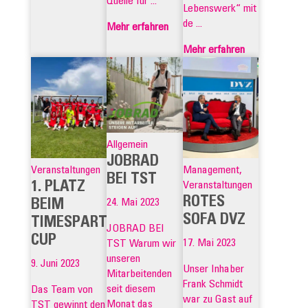
Quelle für ...
Lebenswerk“ mit
de ...
Mehr erfahren
Mehr erfahren
Allgemein
JOBRAD
Veranstaltungen
Management,
BEI TST
1. PLATZ
Veranstaltungen
ROTES
BEIM
24. Mai 2023
SOFA DVZ
TIMESPARTNER
JOBRAD BEI
CUP
17. Mai 2023
TST Warum wir
unseren
9. Juni 2023
Unser Inhaber
Mitarbeitenden
Frank Schmidt
seit diesem
Das Team von
war zu Gast auf
Monat das
TST gewinnt den