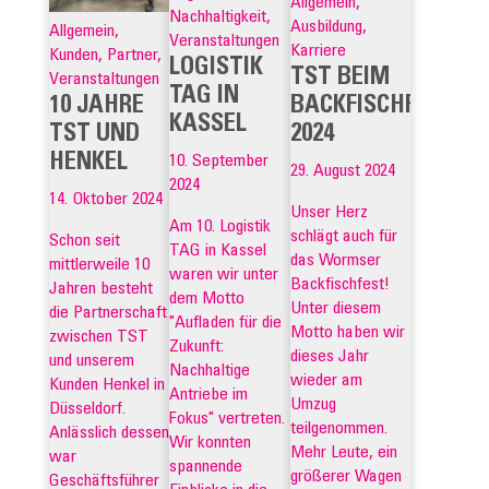
Allgemein,
Nachhaltigkeit,
Ausbildung,
Allgemein,
Veranstaltungen
Karriere
Kunden, Partner,
LOGISTIK
TST BEIM
Veranstaltungen
TAG IN
BACKFISCHFEST
10 JAHRE
KASSEL
2024
TST UND
HENKEL
10. September
29. August 2024
2024
14. Oktober 2024
Unser Herz
Am 10. Logistik
schlägt auch für
Schon seit
TAG in Kassel
das Wormser
mittlerweile 10
waren wir unter
Backfischfest!
Jahren besteht
dem Motto
Unter diesem
die Partnerschaft
"Aufladen für die
Motto haben wir
zwischen TST
Zukunft:
dieses Jahr
und unserem
Nachhaltige
wieder am
Kunden Henkel in
Antriebe im
Umzug
Düsseldorf.
Fokus" vertreten.
teilgenommen.
Anlässlich dessen
Wir konnten
Mehr Leute, ein
war
spannende
größerer Wagen
Geschäftsführer