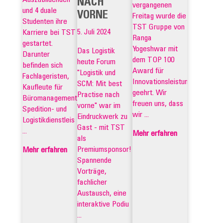
NACH
vergangenen
und 4 duale
VORNE
Freitag wurde die
Studenten ihre
TST Gruppe von
5. Juli 2024
Karriere bei TST
Ranga
gestartet.
Yogeshwar mit
Das Logistik
Darunter
dem TOP 100
heute Forum
befinden sich
Award für
"Logistik und
Fachlageristen,
Innovationsleistungen
SCM: Mit best
Kaufleute für
geehrt. Wir
Practise nach
Büromanagement,
freuen uns, dass
vorne" war im
Spedition- und
wir ...
Eindruckwerk zu
Logistikdienstleis
Gast - mit TST
...
Mehr erfahren
als
Premiumsponsor!
Mehr erfahren
Spannende
Vorträge,
fachlicher
Austausch, eine
interaktive Podiu
...