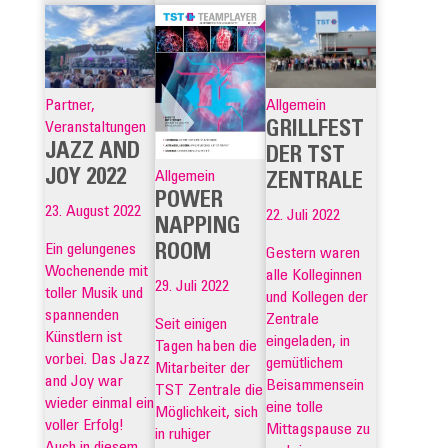
Partner,
Allgemein
GRILLFEST
Veranstaltungen
JAZZ AND
DER TST
JOY 2022
Allgemein
ZENTRALE
POWER
23. August 2022
22. Juli 2022
NAPPING
ROOM
Ein gelungenes
Gestern waren
Wochenende mit
alle Kolleginnen
29. Juli 2022
toller Musik und
und Kollegen der
spannenden
Zentrale
Seit einigen
Künstlern ist
eingeladen, in
Tagen haben die
vorbei. Das Jazz
gemütlichem
Mitarbeiter der
and Joy war
Beisammensein
TST Zentrale die
wieder einmal ein
eine tolle
Möglichkeit, sich
voller Erfolg!
Mittagspause zu
in ruhiger
Auch in diesem