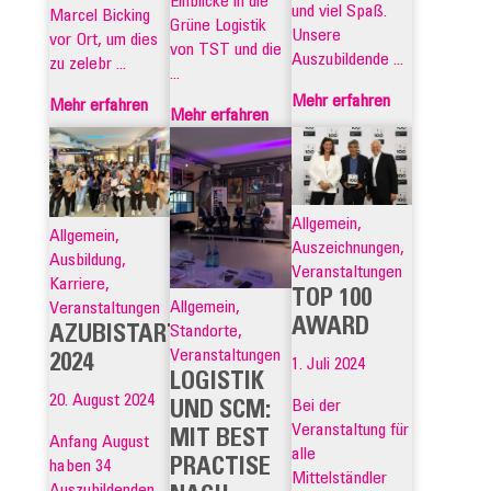
Einblicke in die
und viel Spaß.
Marcel Bicking
Grüne Logistik
Unsere
vor Ort, um dies
von TST und die
Auszubildende ...
zu zelebr ...
...
Mehr erfahren
Mehr erfahren
Mehr erfahren
Allgemein,
Allgemein,
Auszeichnungen,
Ausbildung,
Veranstaltungen
Karriere,
TOP 100
Allgemein,
Veranstaltungen
AWARD
Standorte,
AZUBISTART
Veranstaltungen
2024
1. Juli 2024
LOGISTIK
20. August 2024
Bei der
UND SCM:
Veranstaltung für
MIT BEST
Anfang August
alle
PRACTISE
haben 34
Mittelständler
Auszubildenden