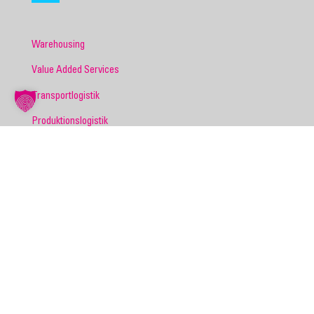
Warehousing
Value Added Services
Transportlogistik
Produktionslogistik
Retourenmanagement
E-Commerce
Projektentwicklung
Personaldienstleistungen
BRANCHEN