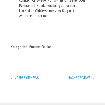
konnten wir wieder vor Ort als offizieller 05er
Partner mit Bandenwerbung dabei sein.
Herzlichen Glückwunsch zum Sieg und
weiterhin toi toi toi!
Kategorien
: Partner, Region
←
VORHERIGE NEWS
NÄCHSTE NEWS
→