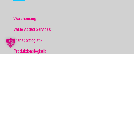
Warehousing
Value Added Services
Transportlogistik
Produktionslogistik
Retourenmanagement
E-Commerce
Projektentwicklung
Personaldienstleistungen
BRANCHEN