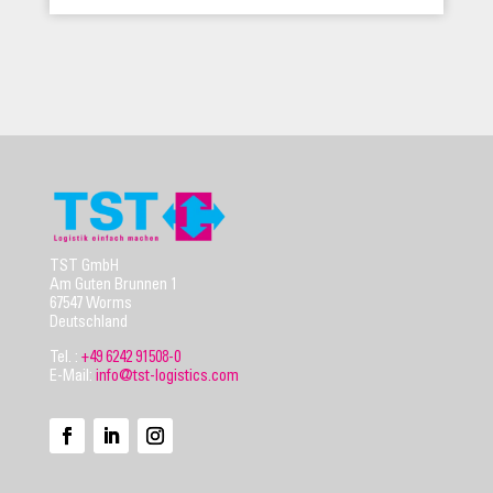
TST GmbH
Am Guten Brunnen 1
67547 Worms
Deutschland
Tel. :
+49 6242 91508-0
E-Mail:
info@tst-logistics.com