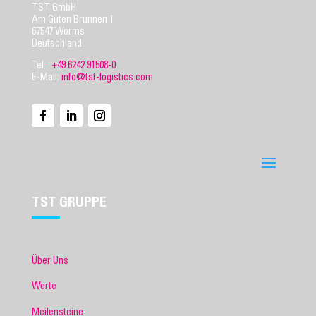
TST GmbH
Am Guten Brunnen 1
67547 Worms
Deutschland
Tel. :
+49 6242 91508-0
E-Mail:
info@tst-logistics.com
TST GRUPPE
Über Uns
Werte
Meilensteine