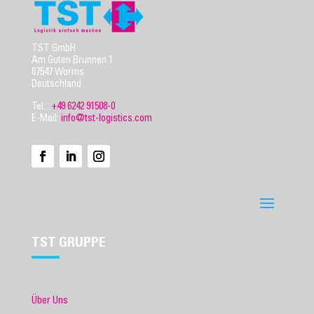
TST GmbH
Am Guten Brunnen 1
67547 Worms
Deutschland
Tel. :
+49 6242 91508-0
E-Mail:
info@tst-logistics.com
TST GRUPPE
Über Uns