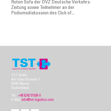
Roten Sofa der DVZ Deutsche Verkehrs-
Zeitung sowie Teilnehmer an der
Podiumsdiskussion des Club of...
TST GmbH
Am Guten Brunnen 1
67547 Worms
Deutschland
Tel. :
+49 6242 91508-0
E-Mail:
info@tst-logistics.com