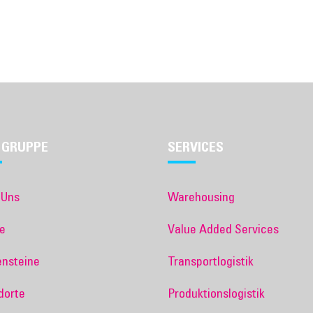
 GRUPPE
SERVICES
 Uns
Warehousing
e
Value Added Services
ensteine
Transportlogistik
dorte
Produktionslogistik