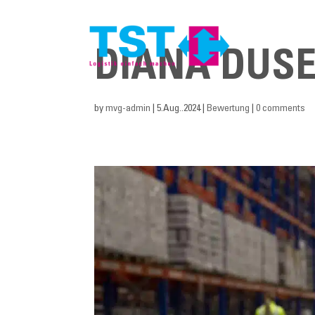
DIANA DUS
by
mvg-admin
|
5.Aug..2024
|
Bewertung
|
0 comments