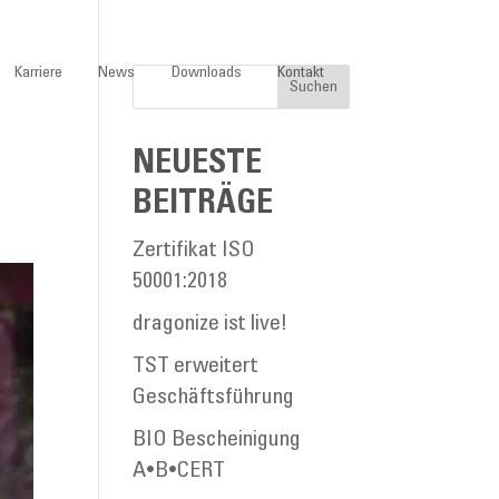
Suchen
Suchen
Karriere
News
Downloads
Kontakt
Suchen
NEUESTE
BEITRÄGE
Zertifikat ISO
50001:2018
dragonize ist live!
TST erweitert
Geschäftsführung
BIO Bescheinigung
A•B•CERT